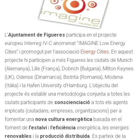
L’
Ajuntament de Figueres
participa en el projecte
europeu Interreg IV-C anomenat “IMAGINE Low Energy
Cities” i promogut per l’associació
Energy Cities
. En aquest
projecte hi participen a més Figueres les ciutats de Munich
(Alemanya), Lille (França), Dobrich (Bulgaria), Milton Keynes
(UK), Odense (Dinamarca), Bistrita (Romania), Modena
(Itàlia) i la Hafen University d’Hamburg. L’objectiu del
projecte és establir una metodologia conjunta a totes les
ciutats participants de
conscienciació
a tots els agents
implicats (ciutadans, empreses, organitzacions) per a
fomentar una
nova cultura energètica
basada en el
foment de
l’estalvi
i
l’eficiència
energètica, les energies
renovables
i la
producció distribuida
. Es parteix de la