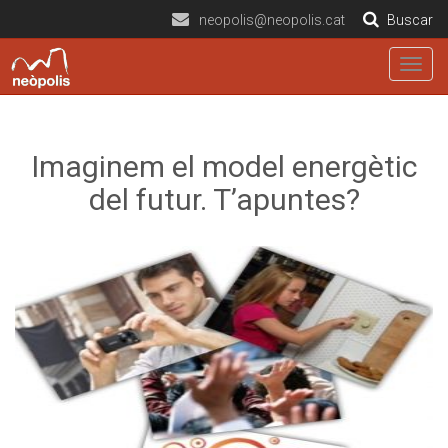
neopolis@neopolis.cat
Buscar
Togg
navig
Imaginem el model energètic
del futur. T’apuntes?