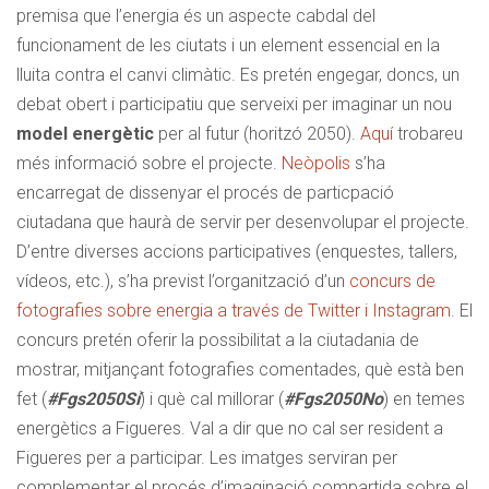
premisa que l’energia és un aspecte cabdal del
funcionament de les ciutats i un element essencial en la
lluita contra el canvi climàtic. Es pretén engegar, doncs, un
debat obert i participatiu que serveixi per imaginar un nou
model energètic
per al futur (horitzó 2050).
Aquí
trobareu
més informació sobre el projecte.
Neòpolis
s’ha
encarregat de dissenyar el procés de particpació
ciutadana que haurà de servir per desenvolupar el projecte.
D’entre diverses accions participatives (enquestes, tallers,
vídeos, etc.), s’ha previst l’organització d’un
concurs de
fotografies sobre energia a través de Twitter i Instagram
. El
concurs pretén oferir la possibilitat a la ciutadania de
mostrar, mitjançant fotografies comentades, què està ben
fet (
#Fgs2050Sí
) i què cal millorar (
#Fgs2050No
) en temes
energètics a Figueres. Val a dir que no cal ser resident a
Figueres per a participar. Les imatges serviran per
complementar el procés d’imaginació compartida sobre el