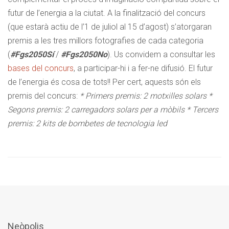
futur de l’energia a la ciutat. A la finalització del concurs
(que estarà actiu de l’1 de juliol al 15 d’agost) s’atorgaran
premis a les tres millors fotografies de cada categoria
(
#Fgs2050Sí
/
#Fgs2050No
). Us convidem a consultar les
bases del concurs
, a participar-hi i a fer-ne difusió. El futur
de l’energia és cosa de tots!! Per cert, aquests són els
premis del concurs:
* Primers premis: 2 motxilles solars
*
Segons premis: 2 carregadors solars per a mòbils
* Tercers
premis: 2 kits de bombetes de tecnologia led
Neòpolis