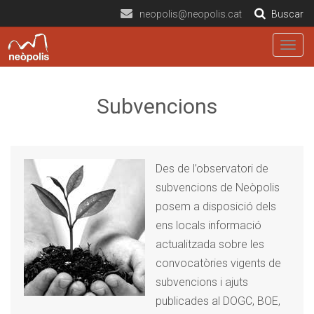
neopolis@neopolis.cat
Buscar
Togg
navig
Subvencions
Des de l’observatori de
subvencions de Neòpolis
posem a disposició dels
ens locals informació
actualitzada sobre les
convocatòries vigents de
subvencions i ajuts
publicades al DOGC, BOE,