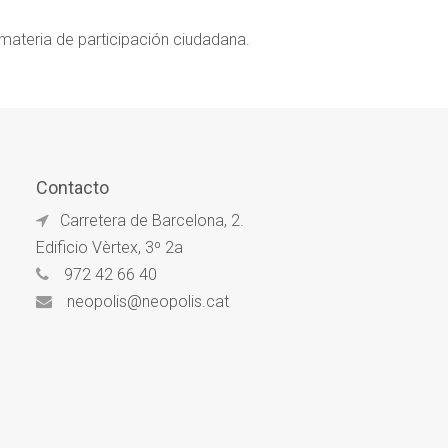
materia de participación ciudadana.
Contacto
Carretera de Barcelona, 2.
Edificio Vèrtex, 3º 2a
972 42 66 40
neopolis@neopolis.cat