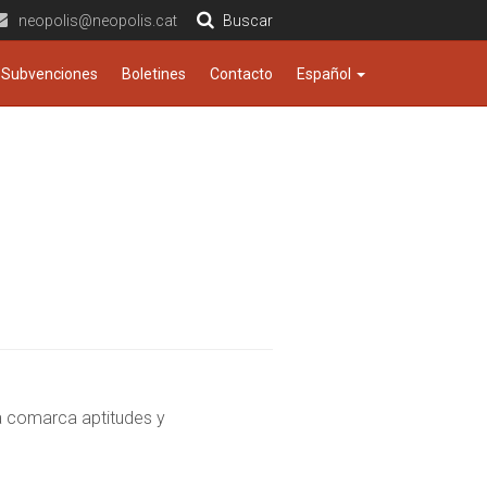
neopolis@neopolis.cat
Buscar
Subvenciones
Boletines
Contacto
Español
la comarca aptitudes y