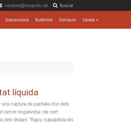
neopolis@neopolis.cat
Buscar
Subvencions
Butlletins
Contacte
Català
at líquida
er una captura de pantalla d’un dels
 cercle negativista i de cert
ls titulars: “Rajoy culpabilitza les