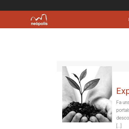
Exp
Fa uns
portal
descon
[…]