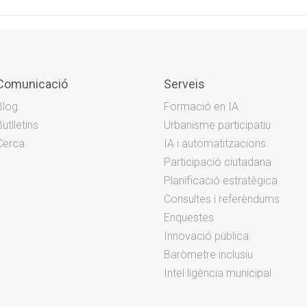
Comunicació
Serveis
Blog
Formació en IA
Butlletins
Urbanisme participatiu
Cerca
IA i automatitzacions
Participació ciutadana
Planificació estratègica
Consultes i referèndums
Enquestes
Innovació pública
Baròmetre inclusiu
Intel·ligència municipal