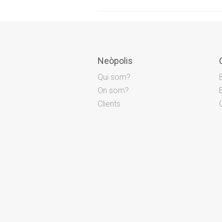
Neòpolis
Qui som?
On som?
Clients