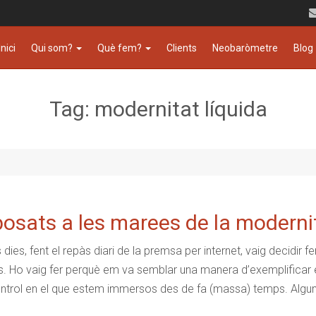
Inici
Qui som?
Què fem?
Clients
Neobaròmetre
Blog
Tag: modernitat líquida
osats a les marees de la modernit
 dies, fent el repàs diari de la premsa per internet, vaig decidir f
s. Ho vaig fer perquè em va semblar una manera d’exemplificar el
trol en el que estem immersos des de fa (massa) temps. Alguns de