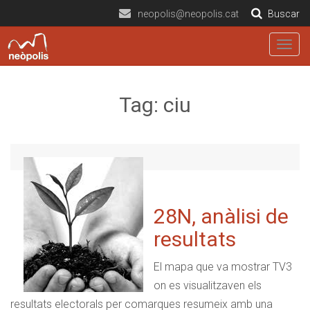
neopolis@neopolis.cat
Buscar
Togg
navig
Tag: ciu
28N, anàlisi de
resultats
El mapa que va mostrar TV3
on es visualitzaven els
resultats electorals per comarques resumeix amb una