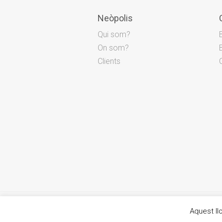
Neòpolis
Qui som?
On som?
Clients
© Neòpolis 2026
Aquest llo