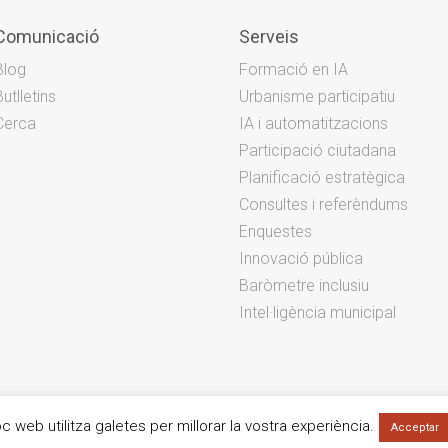
Comunicació
Serveis
Blog
Formació en IA
Butlletins
Urbanisme participatiu
Cerca
IA i automatitzacions
Participació ciutadana
Planificació estratègica
Consultes i referèndums
Enquestes
Innovació pública
Baròmetre inclusiu
Intel·ligència municipal
c web utilitza galetes per millorar la vostra experiència.
Acceptar