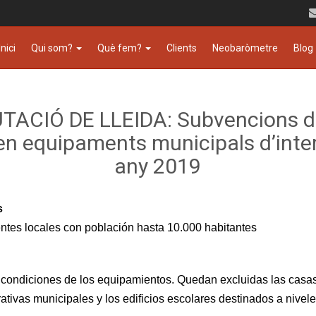
Inici
Qui som?
Què fem?
Clients
Neobaròmetre
Blog
TACIÓ DE LLEIDA: Subvencions d
en equipaments municipals d’inte
any 2019
s
ntes locales con población hasta 10.000 habitantes
s condiciones de los equipamientos. Quedan excluidas las casas 
tivas municipales y los edificios escolares destinados a nivel