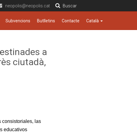
neopolis@neopolis.cat
Buscar
Subvencions
Butlletins
Contacte
Català
estinades a
rès ciutadà,
consistoriales, las
es educativos