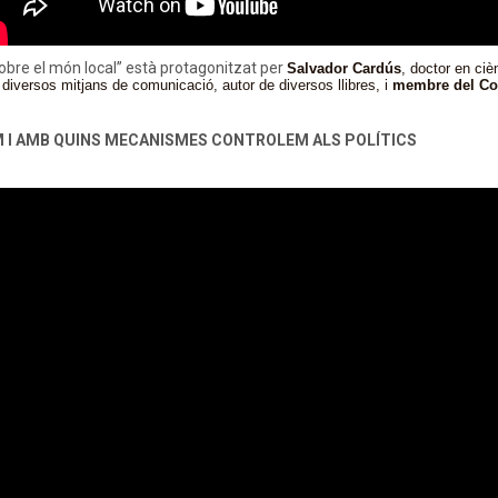
 sobre el món local” està protagonitzat per
Salvador Cardús
, doctor en ciè
de diversos mitjans de comunicació, autor de diversos llibres, i
membre del Con
 COM I AMB QUINS MECANISMES CONTROLEM ALS POLÍTICS