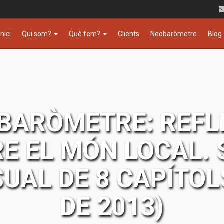
Inici
Qui som?
Què fem?
Clients
Neobaròmetre
Blog
OBARÒMETRE: REFL
E EL MÓN LOCAL. 
UAL DE 8 CAPÍTOL
DE 2013)