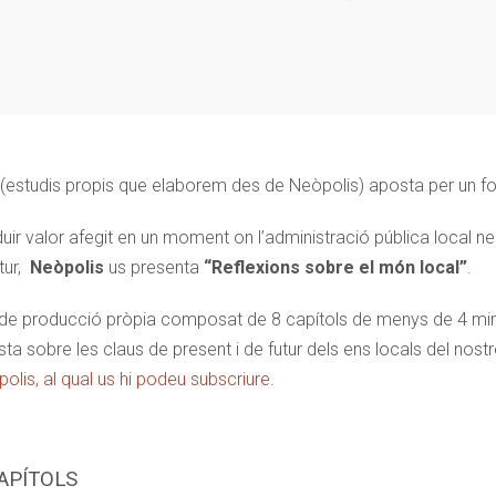
(estudis propis que elaborem des de Neòpolis) aposta per un fo
duir valor afegit en un moment on l’administració pública local 
utur,
Neòpolis
us presenta
“Reflexions sobre el món local”
.
l de producció pròpia composat de 8 capítols de menys de 4 min
ista sobre les claus de present i de futur dels ens locals del nos
lis, al qual us hi podeu subscriure.
APÍTOLS