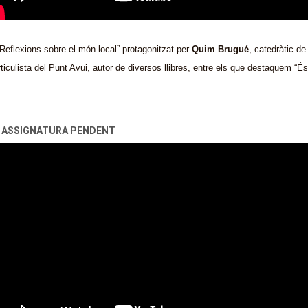
“Reflexions sobre el món local” protagonitzat per
Quim Brugué
, catedràtic de 
ticulista del Punt Avui, autor de diversos llibres, entre els que destaquem “És l
NA ASSIGNATURA PENDENT