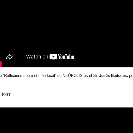
èrie “Reflexions sobre el món local” de NEÒPOLIS és el Sr.
Jesús Badenes,
per
’ÈXIT.