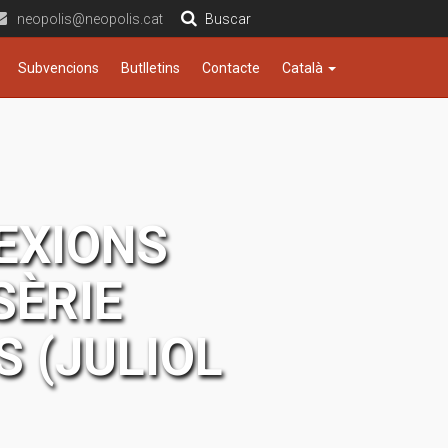
neopolis@neopolis.cat
Buscar
Subvencions
Butlletins
Contacte
Català
EXIONS
SÈRIE
S (JULIOL