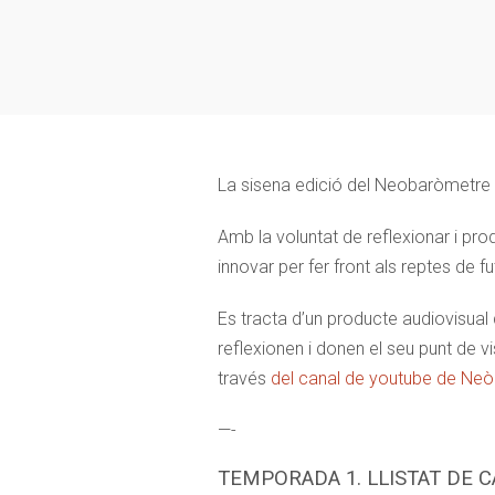
La sisena edició del Neobaròmetre 
Amb la voluntat de reflexionar i pro
innovar per fer front als reptes de f
Es tracta d’un producte audiovisua
reflexionen i donen el seu punt de v
través
del canal de youtube de Neòpo
—-
TEMPORADA 1. LLISTAT DE C