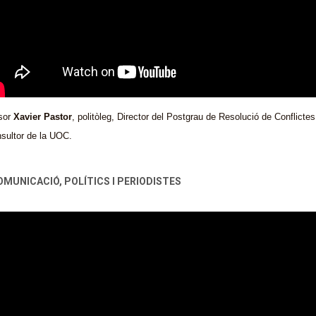
esor
Xavier Pastor
, politòleg, Director del Postgrau de Resolució de Conflict
nsultor de la UOC.
OMUNICACIÓ, POLÍTICS I PERIODISTES