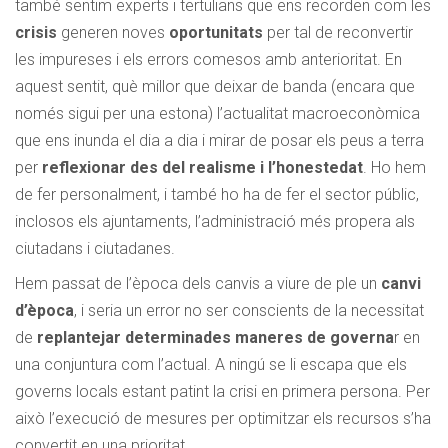
també sentim experts i tertulians que ens recorden com les
crisis
generen noves
oportunitats
per tal de reconvertir
les impureses i els errors comesos amb anterioritat. En
aquest sentit, què millor que deixar de banda (encara que
només sigui per una estona) l’actualitat macroeconòmica
que ens inunda el dia a dia i mirar de posar els peus a terra
per
reflexionar des del realisme i l’honestedat
. Ho hem
de fer personalment, i també ho ha de fer el sector públic,
inclosos els ajuntaments, l’administració més propera als
ciutadans i ciutadanes.
Hem passat de l’època dels canvis a viure de ple un
canvi
d’època
, i seria un error no ser conscients de la necessitat
de
replantejar determinades maneres de governa
r en
una conjuntura com l’actual. A ningú se li escapa que els
governs locals estant patint la crisi en primera persona. Per
això l’execució de mesures per optimitzar els recursos s’ha
convertit en una prioritat.