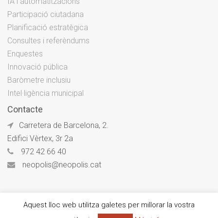
IA i automatitzacions
Participació ciutadana
Planificació estratègica
Consultes i referèndums
Enquestes
Innovació pública
Baròmetre inclusiu
Intel·ligència municipal
Contacte
Carretera de Barcelona, 2.
Edifici Vèrtex, 3r 2a
972 42 66 40
neopolis@neopolis.cat
Aquest lloc web utilitza galetes per millorar la vostra
© Neòpolis 2026