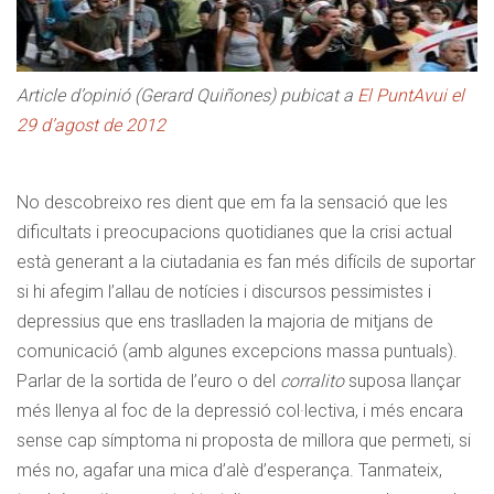
Article d’opinió (Gerard Quiñones) pubicat a
El PuntAvui el
29 d’agost de 2012
No descobreixo res dient que em fa la sensació que les
dificultats i preocupacions quotidianes que la crisi actual
està generant a la ciutadania es fan més difícils de suportar
si hi afegim l’allau de notícies i discursos pessimistes i
depressius que ens traslladen la majoria de mitjans de
comunicació (amb algunes excepcions massa puntuals).
Parlar de la sortida de l’euro o del
corralito
suposa llançar
més llenya al foc de la depressió col·lectiva, i més encara
sense cap símptoma ni proposta de millora que permeti, si
més no, agafar una mica d’alè d’esperança. Tanmateix,