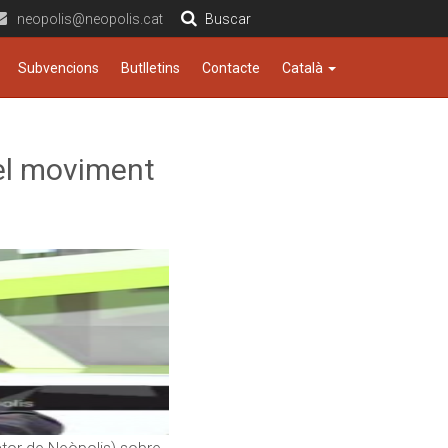
neopolis@neopolis.cat
Buscar
Subvencions
Butlletins
Contacte
Català
 el moviment