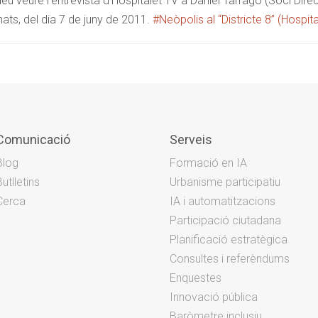
deu veure l’entrevista d’Hospitalet TV a Daniel Tarragó (Soci Dir
ats, del dia 7 de juny de 2011.
#Neòpolis al “Districte 8” (Hospita
Comunicació
Serveis
Blog
Formació en IA
Butlletins
Urbanisme participatiu
Cerca
IA i automatitzacions
Participació ciutadana
Planificació estratègica
Consultes i referèndums
Enquestes
Innovació pública
Baròmetre inclusiu