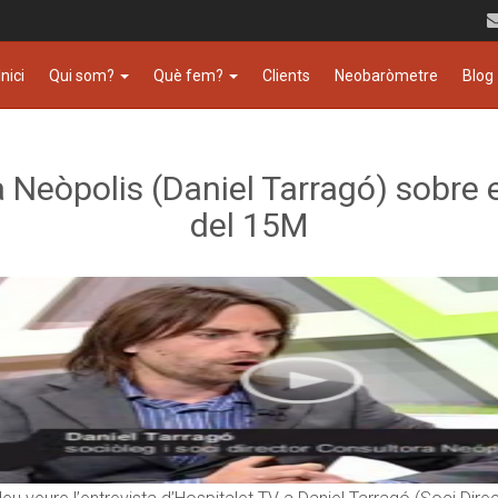
Inici
Qui som?
Què fem?
Clients
Neobaròmetre
Blog
a Neòpolis (Daniel Tarragó) sobre
del 15M