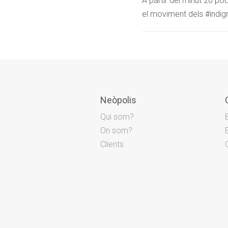
A partir del minut 20 po
el moviment dels #indign
Neòpolis
Qui som?
On som?
Clients