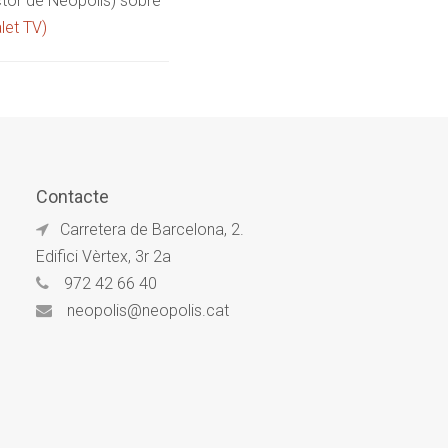
ector de Neòpolis) sobre
let TV)
Contacte
Carretera de Barcelona, 2.
Edifici Vèrtex, 3r 2a
972 42 66 40
neopolis@neopolis.cat