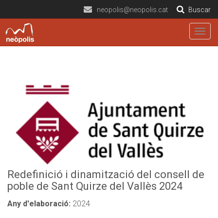
neopolis@neopolis.cat
Buscar
Togg
navig
Redefinició i dinamització del consell de
poble de Sant Quirze del Vallès 2024
Any d'elaboració:
2024