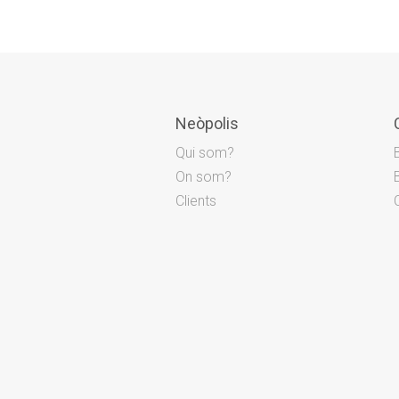
Neòpolis
Qui som?
On som?
Clients