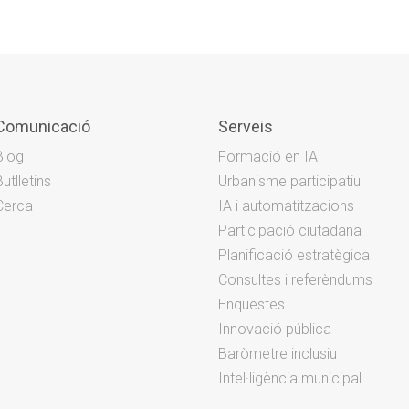
Comunicació
Serveis
Blog
Formació en IA
Butlletins
Urbanisme participatiu
Cerca
IA i automatitzacions
Participació ciutadana
Planificació estratègica
Consultes i referèndums
Enquestes
Innovació pública
Baròmetre inclusiu
Intel·ligència municipal