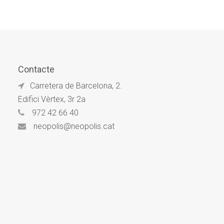
Contacte
Carretera de Barcelona, 2.
Edifici Vèrtex, 3r 2a
972 42 66 40
neopolis@neopolis.cat