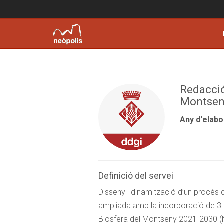
Redacció
Montsen
Any d'elabo
Definició del servei
Disseny i dinamització d’un procés 
ampliada amb la incorporació de 3 nou
Biosfera del Montseny 2021-2030 (N