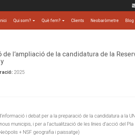
Inici
Qui som?
Què fem?
Clients
Neobaròmetre
Blog
 de l’ampliació de la candidatura de la Reserv
y
ració:
2025
d’informació i debat per a la preparació de la candidatura a la 
s municipis, i per a l’actualització de les línies d’acció del Pla
eòpolis + NSF geografia i paissatge)