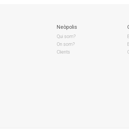
Neòpolis
Qui som?
On som?
Clients