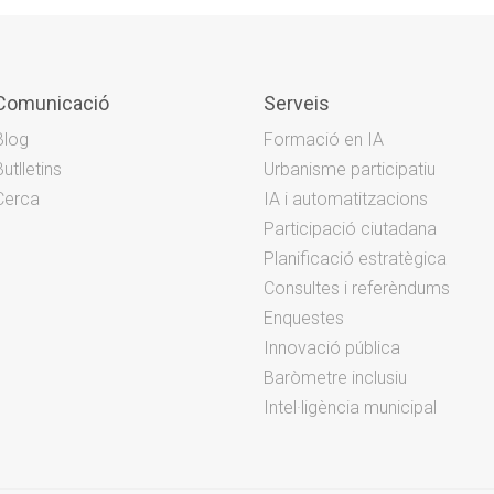
Comunicació
Serveis
Blog
Formació en IA
Butlletins
Urbanisme participatiu
Cerca
IA i automatitzacions
Participació ciutadana
Planificació estratègica
Consultes i referèndums
Enquestes
Innovació pública
Baròmetre inclusiu
Intel·ligència municipal