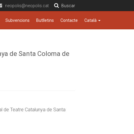
neopolis@neopolis.cat
Buscar
Subvencions
Butlletins
Contacte
Català
unya de Santa Coloma de
gral de Teatre Catalunya de Santa