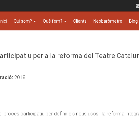
Inici
Qui som?
Què fem?
Clients
Neobaròmetre
Blog
articipatiu per a la reforma del Teatre Catal
ració:
2018
el procés participatiu per definir els nous usos i la reforma inte