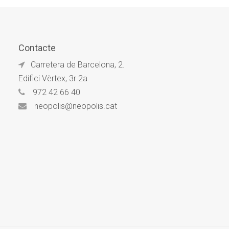
Contacte
Carretera de Barcelona, 2.
Edifici Vèrtex, 3r 2a
972 42 66 40
neopolis@neopolis.cat