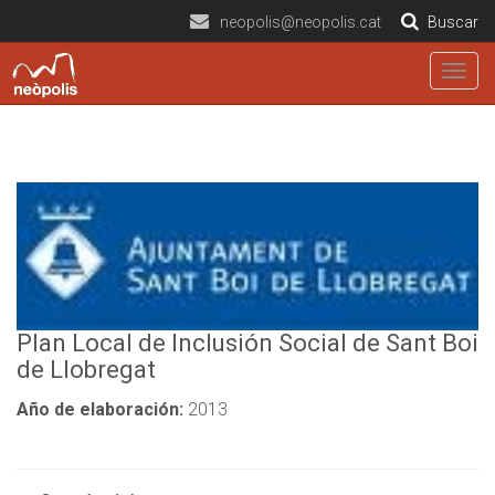
neopolis@neopolis.cat
Buscar
Togg
navig
Plan Local de Inclusión Social de Sant Boi
de Llobregat
Año de elaboración:
2013