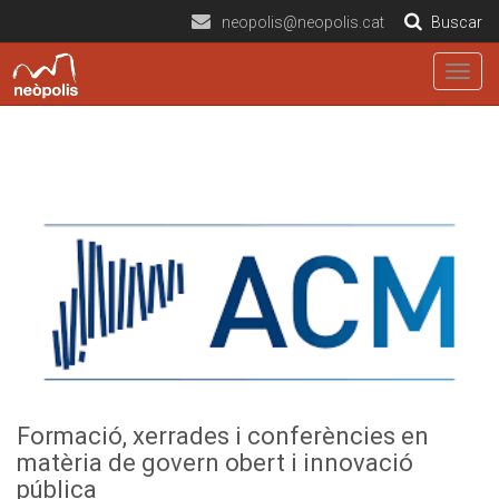
neopolis@neopolis.cat
Buscar
Togg
navig
Formació, xerrades i conferències en
matèria de govern obert i innovació
pública