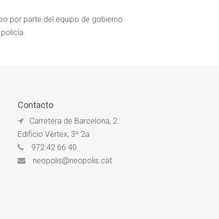
abo por parte del equipo de gobierno
policía.
Contacto
Carretera de Barcelona, 2.
Edificio Vèrtex, 3º 2a
972 42 66 40
neopolis@neopolis.cat