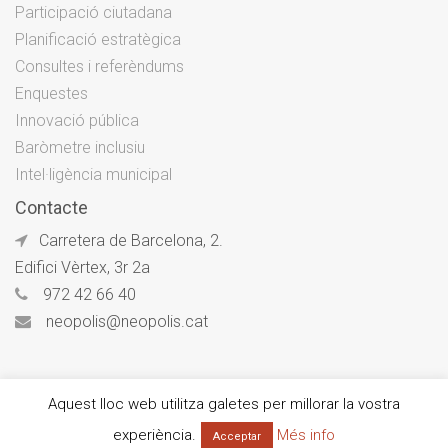
Participació ciutadana
Planificació estratègica
Consultes i referèndums
Enquestes
Innovació pública
Baròmetre inclusiu
Intel·ligència municipal
Contacte
Carretera de Barcelona, 2.
Edifici Vèrtex, 3r 2a
972 42 66 40
neopolis@neopolis.cat
Aquest lloc web utilitza galetes per millorar la vostra
© Neòpolis 2026
experiència.
Més info
Acceptar