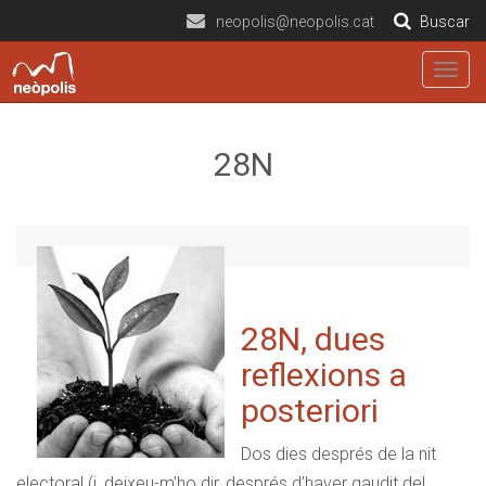
neopolis@neopolis.cat
Buscar
Togg
navig
28N
28N, dues
reflexions a
posteriori
Dos dies després de la nit
electoral (i, deixeu-m’ho dir, després d’haver gaudit del