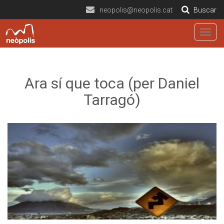
neopolis@neopolis.cat
Buscar
Togg
navig
Ara sí que toca (per Daniel
Tarragó)