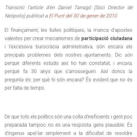
Transcric l’article d’en Daniel Tarragó (Soci Director de
Neòpolis) publicat a
El Punt del 30 de gener de 2010
El finançament, les lluites polítiques, la manca d’apostes
valentes per crear mecanismes de
participació ciutadana
i l’excessiva burocràcia administrativa, són encara els
principals problemes dels nostres ajuntaments. Dic
són
perquè diferents estudis així ho han constatat, i
encara
,
perquè fa 30 anys que s’arrosseguen. Així doncs la
pregunta és: per què hi són encara? És evident que no és
per falta de temps.
Dir que tots els polítics són una colla d’ineficients i gent poc
preparada tampoc no és una resposta gens plausible. És
d’ingenus apel·lar simplement a la dificultat de resoldre