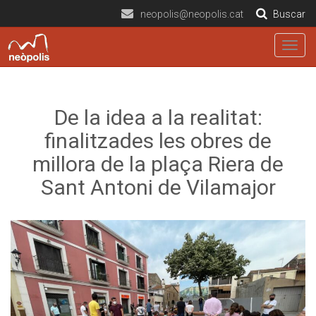
neopolis@neopolis.cat
Buscar
Togg
navig
De la idea a la realitat:
finalitzades les obres de
millora de la plaça Riera de
Sant Antoni de Vilamajor