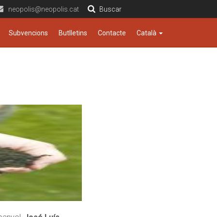
neopolis@neopolis.cat
Buscar
Subvencions
Butlletins
Contacte
Català