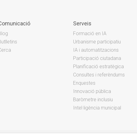
Comunicació
Serveis
Blog
Formació en IA
Butlletins
Urbanisme participatiu
Cerca
IA i automatitzacions
Participació ciutadana
Planificació estratègica
Consultes i referèndums
Enquestes
Innovació pública
Baròmetre inclusiu
Intel·ligència municipal