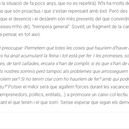
 la situació de fa pocs anys, que no es repetirà). N’hi ha molts d
us que són proactius i que s’estan repensant amb èxit. Però des 
 que el desencís i el desànim són més presents del que convindria
eixeu-m’ho dir), “trempera general”. Sovint, un fragment de la ca
fa pensar, en tot això:
 preocupar. Permetem que totes les coses que hauríem d’haver r
s ha anat acumulant la feina i tot està per fer. I les promeses, s
tes, de tant callades, encara s’han de complir, si és que s’han de
ls nostres somnis però tampoc als problemes que arrosseguem
i volem ser? Si ho tenim clar com ho hauríem de fer? amb qui p
tu?”
Potser el millor serà que agafem forces durant les vacance
mprenedors, polítics, entitats,…) a promoure un canvi col·lectiu.
ant el que tenim i el que som. Sense esperar que siguin els demé