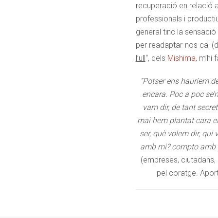
recuperació en relació a
professionals i producti
general tinc la sensació
per readaptar-nos cal (d
l’ull
“, dels
Mishima
, m’hi 
“Potser ens hauríem de
encara. Poc a poc se’n
vam dir, de tant secre
mai hem plantat cara e
ser, què volem dir, qu
amb mi? compto amb 
(empreses, ciutadans, e
pel coratge. Aport