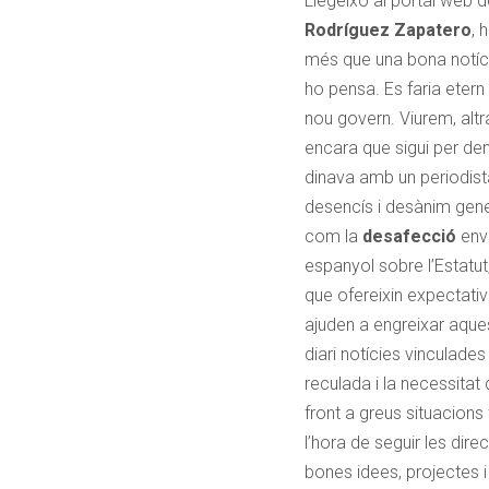
Llegeixo al portal web d
Rodríguez Zapatero
, 
més que una bona notícia
ho pensa. Es faria eter
nou govern. Viurem, altr
encara que sigui per dem
dinava amb un periodist
desencís i desànim gener
com la
desafecció
enve
espanyol sobre l’Estatut, 
que ofereixin expectativ
ajuden a engreixar aques
diari notícies vinculade
reculada i la necessitat
front a greus situacion
l’hora de seguir les dire
bones idees, projectes 