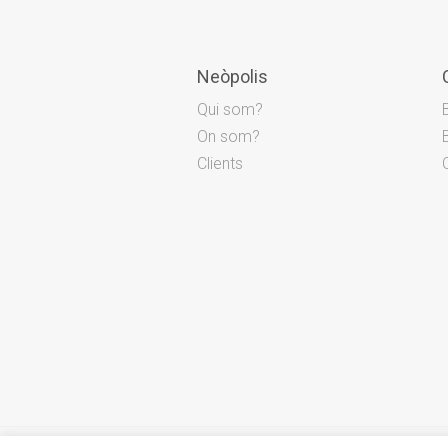
Neòpolis
Qui som?
On som?
Clients