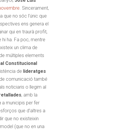
spanyol,
José Luís
 novembre
. Sincerament,
ia que no sóc l’únic que
rspectives ens genera el
ar qui en traurà profit,
e hi ha. Fa poc, mentre
isteix un clima de
 de múltiples elements
al Constitucional
xistència de
lideratges
ans de comunicació també
 noticiaris o llegim al
retallades
, amb la
c
a municipis per fer
sforços que d’altres a
dir que no existeixin
u model (que no en una