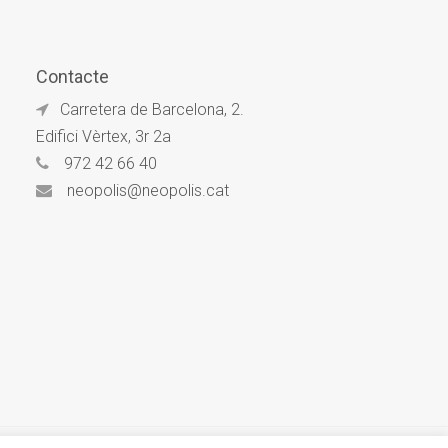
Contacte
Carretera de Barcelona, 2.
Edifici Vèrtex, 3r 2a
972 42 66 40
neopolis@neopolis.cat