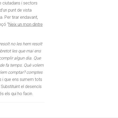
e ciutadans i sectors
d’un punt de vista
. Per tirar endavant,
nçó “
Neix un mon dintre
esolt no les hem resolt
obretot les que mai ens
 complir algun dia. Que
 de fa temps. Què volem
odríem comptar? comptes
s i que ens sumem tots
 Substituint el desencís
s els qui ho facin.