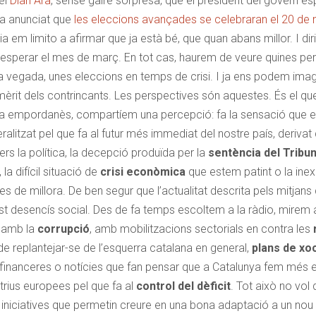
el
Diari Ara
, sense gaire sorpresa, que el president del govern e
ha anunciat que
les eleccions avançades se celebraran el 20 de
 em limito a afirmar que ja està bé, que quan abans millor. I dir
n esperar el mes de març. En tot cas, haurem de veure quines pe
a vegada, unes eleccions en temps de crisi. I ja ens podem imagin
èrit dels contrincants. Les perspectives són aquestes. És el qu
a empordanès, compartíem una percepció: fa la sensació que ex
alitzat pel que fa al futur més immediat del nostre país, derivat
rs la política, la decepció produïda per la
sentència del Tribun
la difícil situació de
crisi econòmica
que estem patint o la ine
es de millora. De ben segur que l’actualitat descrita pels mitj
t desencís social. Des de fa temps escoltem a la ràdio, mirem als
s amb la
corrupció
, amb mobilitzacions sectorials en contra les
 de replantejar-se de l’esquerra catalana en general,
plans de xo
s financeres o notícies que fan pensar que a Catalunya fem més e
ctrius europees pel que fa al
control del dèficit
. Tot això no vol 
i iniciatives que permetin creure en una bona adaptació a un no