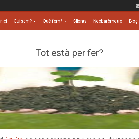
Inici
Qui som?
Què fem?
Clients
Neobaròmetre
Blog
Tot està per fer?