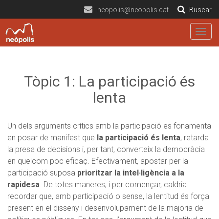
neopolis@neopolis.cat
Buscar
Togg
navig
Tòpic 1: La participació és
lenta
Un dels arguments crítics amb la participació es fonamenta
en posar de manifest que
la participació és lenta
, retarda
la presa de decisions i, per tant, converteix la democràcia
en quelcom poc eficaç. Efectivament, apostar per la
participació suposa
prioritzar la intel·ligència a la
rapidesa
. De totes maneres, i per començar, caldria
recordar que, amb participació o sense, la lentitud és força
present en el disseny i desenvolupament de la majoria de