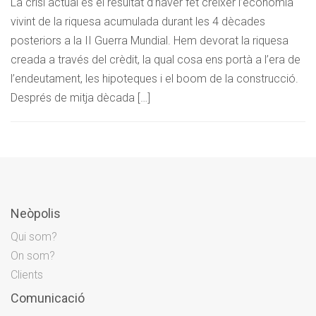
La crisi actual és el resultat d’haver fet créixer l’economia
vivint de la riquesa acumulada durant les 4 dècades
posteriors a la II Guerra Mundial. Hem devorat la riquesa
creada a través del crèdit, la qual cosa ens portà a l’era de
l’endeutament, les hipoteques i el boom de la construcció.
Després de mitja dècada […]
Neòpolis
Qui som?
On som?
Clients
Comunicació