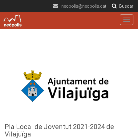
neopolis@neopolis.cat
Buscar
Togg
navig
Pla Local de Joventut 2021-2024 de
Vilajuïga